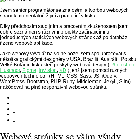
Jsem senior programátor se znalostmi a tvorbou webových
stránek momentálně žijící a pracující v Irsku
Díky předchozím studijním a pracovním zkušenostem jsem
dobře seznámen s různými projekty začínajícími u
jednoduchých statických webových stránek až po databází
řízené webové aplikace.
Jako webový vývojář na volné noze jsem spolupracoval s
několika grafickými designéry v USA, Brazílii, Austrálii, Polsku,
Velké Británii, Irsku kteří poskytly webový design (
Photoshop
,
Illustrator
,
Figma
,
inVision
,
XD
) jenž jsem pomoci ruzných
webových technologii (HTML, CSS, Sass, JS, jQuery,
WordPress, Bootstrap, PHP, Ruby, Middleman, Jekyll, Slim)
nakódoval na plně responzivní webovou stránku.
Webové stránky se vším všudy