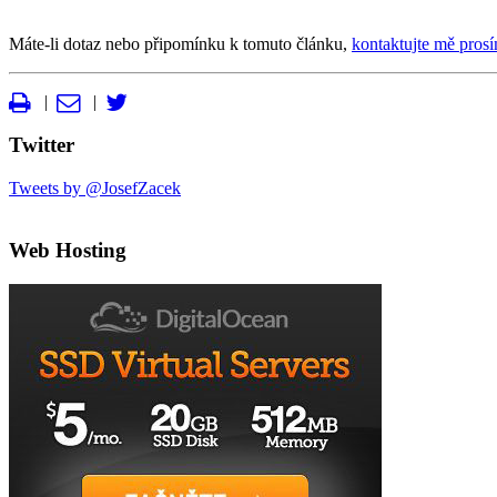
Máte-li dotaz nebo připomínku k tomuto článku,
kontaktujte mě prosí
|
|
Twitter
Tweets by @JosefZacek
Web Hosting