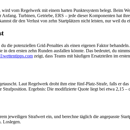
at, wird vom Regelwerk mit einem harten Punktesystem belegt. Beim We
r Anfang. Turbinen, Getriebe, ERS – jede dieser Komponenten hat ihre e
nnst dir den Verlust von zehn Startplätzen nicht leisten, nur weil du e
st
 du die potenziellen Grid‑Penalties als einen eigenen Faktor behandeln.
 in den ersten zehn Runden ausfallen könnte. Das bedeutet, du nimmst 
l1wettentipps.com
zeigt, dass Teams mit häufigen Ersatzteilen im ersten H
etauscht. Laut Regelwerk droht ihm eine fünf‑Platz‑Strafe, falls er das
Strafposition. Ergebnis: Die modifizierte Quote liegt bei etwa 2,15 – d
rem jeweiligen Strafwert ein, und berechne täglich die angepasste Start
. Loslegen.